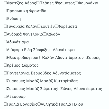
Φριτέζες Αέρος
Πλάκες Ψησίματος
Φουρνάκια
Προσωπική Φροντίδα
Ένδυση
Γυναικεία Κολάν
Σουτιέν
Φορέματα
Ανδρικά Φανελάκια
Καλσόν
Αδυνάτισμα
Διάφορα Είδη Σύσφιξης, Αδυνάτισμα
Ηλεκτροδιέγερση
Κολάν Αδυνατίσματος
Κορσές
Κρέμες Σώματος
Παντελόνια, Βερμούδες Αδυνατίσματος
Συσκευές Μασάζ Μασάζ Κυτταρίτιδας
Συσκευές Μασάζ Σώματος
Ζώνες Αδυνατίσματος
Αξεσουάρ
Γυαλιά Εργασίας
Αθλητικά Γυαλιά Ηλίου