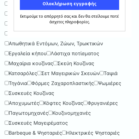
Καλάθια Αποθήκευσης
Κολλητικές Ταινίες
Πιστόλια Βαφής Αέρος
Φαγητοδοχεία
Πυροσβεστήρες
Ραπτομηχανές
Φορητά Κλιματιστικά
Απωθητικά Εντόμων, Ζώων, Τρωκτικών
Εργαλεία κήπου
Λάστιχα ποτίσματος
Μαχαίρια κουζίνας
Σκεύη Κουζίνας
Κατσαρόλες
Σετ Μαγειρικών Σκευών
Ταψιά
Τηγάνια
Φόρμες Ζαχαροπλαστικής
Ψωμιέρες
Συσκευές Κουζίνας
Αποχυμωτές
Κόφτες Κουζίνας
Φρυγανιέρες
Παγωτομηχανές
Κουζινομηχανές
Συσκευές Μαγειρέματος
Barbeque & Ψησταριές
Ηλεκτρικές Ψησταριές