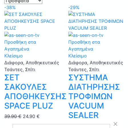
-38%
-29%
Προσθήκη στα
Προσθήκη στα
Αγαπημένα
Αγαπημένα
Κλείσιμο
Κλείσιμο
Διάφορα
,
Αποθηκευτικές
Διάφορα
,
Αποθηκευτικές
Τσάντες
,
Σπίτι
Τσάντες
,
Σπίτι
ΣΕΤ
ΣΥΣΤΗΜΑ
ΣΑΚΟΥΛΕΣ
ΔΙΑΤΗΡΗΣΗΣ
ΑΠΟΘΗΚΕΥΣΗΣ
ΤΡΟΦΙΜΩΝ
SPACE PLUZ
VACUUM
SEALER
Original
Η
39.90
€
24.90
€
price
τρέχουσα
Original
Η
34.90
€
24.90
€