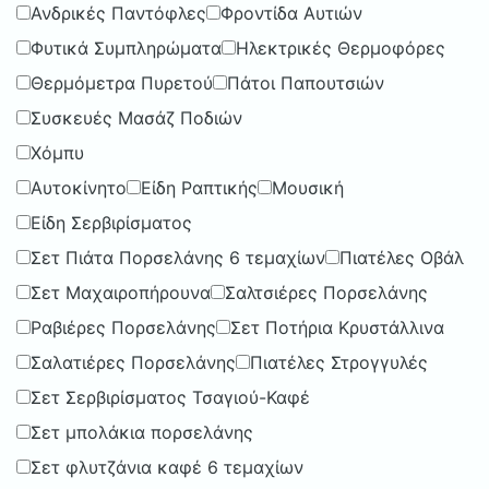
Ανδρικές Παντόφλες
Φροντίδα Αυτιών
Φυτικά Συμπληρώματα
Ηλεκτρικές Θερμοφόρες
Θερμόμετρα Πυρετού
Πάτοι Παπουτσιών
Συσκευές Μασάζ Ποδιών
Χόμπυ
Αυτοκίνητο
Είδη Ραπτικής
Μουσική
Είδη Σερβιρίσματος
Σετ Πιάτα Πορσελάνης 6 τεμαχίων
Πιατέλες Οβάλ
Σετ Μαχαιροπήρουνα
Σαλτσιέρες Πορσελάνης
Ραβιέρες Πορσελάνης
Σετ Ποτήρια Κρυστάλλινα
Σαλατιέρες Πορσελάνης
Πιατέλες Στρογγυλές
Σετ Σερβιρίσματος Τσαγιού-Καφέ
Σετ μπολάκια πορσελάνης
Σετ φλυτζάνια καφέ 6 τεμαχίων