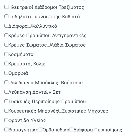
Ηλεκτρικοί Διάδρομοι Τρεξίματος
Ποδήλατα Γυμναστικής Καθιστά
Διάφορα
Καλλυντικά
Κρέμες Προσώπου Αντιγηραντικές
Κρέμες Σώματος
Λάδια Σώματος
Κοσμήματα
Κρεμαστά, Κολιέ
Ομορφιά
Ψαλίδια για Μπούκλες, Βούρτσες
Λεύκανση Δοντιών Σετ
Συσκευές Περιποίησης Προσώπου
Κουρευτικές Μηχανές
Ξυριστικές Μηχανές
Φροντίδα Υγείας
Βιομαγνητικό
Ορθοπεδικά
Διάφορα Περιποίησης