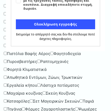
Αερόθερμα
Αλυσοπρίονα
Ανοιχτήρια
Αξεσουάρ Μπάνιου
Αποθηκευτικές Τσάντες
Αποφλοιωτές
Βοηθήματα Μπάνιου, Τουαλέτας
Διάφορες Μικροσυσκευές
Εργαλεία βαφής
Εργαλεία χειρός
Ηλεκτρικές Κουβέρτες
Καλάθια Αποθήκευσης
Κολλητικές Ταινίες
Πιστόλια Βαφής Αέρος
Φαγητοδοχεία
Πυροσβεστήρες
Ραπτομηχανές
Φορητά Κλιματιστικά
Απωθητικά Εντόμων, Ζώων, Τρωκτικών
Εργαλεία κήπου
Λάστιχα ποτίσματος
Μαχαίρια κουζίνας
Σκεύη Κουζίνας
Κατσαρόλες
Σετ Μαγειρικών Σκευών
Ταψιά
Τηγάνια
Φόρμες Ζαχαροπλαστικής
Ψωμιέρες