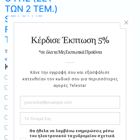
ΤΩΝ 2 ΤΕΜ.)
STARLYF
FANTASTIC
TAPE
19.90
€
κλείσιμο
Κατηγορίες
Σπίτι
Σώματα Καλοριφέρ
Καθαρισμός
Σκούπες χειρός
Σκούπες ρομπότ
Αποχνουδωτές
Ατμοκαθαριστές
Βούρτσες Ατμού
Περιποίηση Κατοικίδιων
Προϊόντα Καθαρισμού Γενικής Χρήσης
Διάφορα