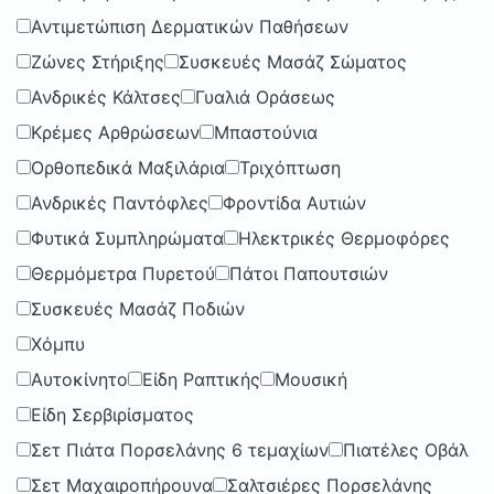
Αντιμετώπιση Δερματικών Παθήσεων
Ζώνες Στήριξης
Συσκευές Μασάζ Σώματος
Ανδρικές Κάλτσες
Γυαλιά Οράσεως
Κρέμες Αρθρώσεων
Μπαστούνια
Ορθοπεδικά Μαξιλάρια
Τριχόπτωση
Ανδρικές Παντόφλες
Φροντίδα Αυτιών
Φυτικά Συμπληρώματα
Ηλεκτρικές Θερμοφόρες
Θερμόμετρα Πυρετού
Πάτοι Παπουτσιών
Συσκευές Μασάζ Ποδιών
Χόμπυ
Αυτοκίνητο
Είδη Ραπτικής
Μουσική
Είδη Σερβιρίσματος
Σετ Πιάτα Πορσελάνης 6 τεμαχίων
Πιατέλες Οβάλ
Σετ Μαχαιροπήρουνα
Σαλτσιέρες Πορσελάνης