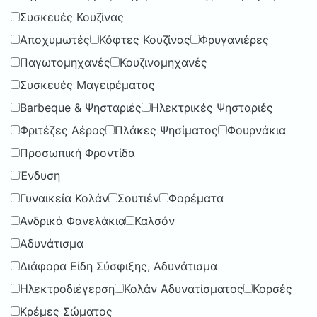
Συσκευές Κουζίνας
Αποχυμωτές
Κόφτες Κουζίνας
Φρυγανιέρες
Παγωτομηχανές
Κουζινομηχανές
Συσκευές Μαγειρέματος
Barbeque & Ψησταριές
Ηλεκτρικές Ψησταριές
Φριτέζες Αέρος
Πλάκες Ψησίματος
Φουρνάκια
Προσωπική Φροντίδα
Ένδυση
Γυναικεία Κολάν
Σουτιέν
Φορέματα
Ανδρικά Φανελάκια
Καλσόν
Αδυνάτισμα
Διάφορα Είδη Σύσφιξης, Αδυνάτισμα
Ηλεκτροδιέγερση
Κολάν Αδυνατίσματος
Κορσές
Κρέμες Σώματος