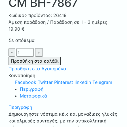
CM BH-7867
Κωδικός προϊόντος:
26419
Άμεση παράδοση / Παράδοση σε 1 - 3 ημέρες
19.90
€
Σε απόθεμα
ΑΝΤΙΚΟΛΛΗΤΙΚΗ
ΚΟΚΚΙΝΗ
Προσθήκη στο καλάθι
ΣΤΡΟΓΓΥΛΗ
Προσθήκη στα Αγαπημένα
ΦΟΡΜΑ
Κοινοποίηση
ΚΕΙΚ
Facebook
Twitter
Pinterest
linkedin
Telegram
28
Περιγραφή
CM
Μεταφορικά
BH-
7867
Περιγραφή
ποσότητα
Δημιουργήστε νόστιμα κέικ και μοναδικές γλυκές
και αλμυρές συνταγές, με την αντικολλητική