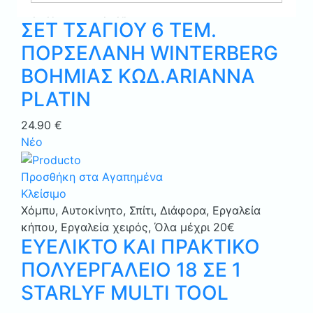
τεμαχίων
,
Όλα μέχρι 20€
ΣΕΤ ΤΣΑΓΙΟΥ 6 ΤΕΜ.
ΠΟΡΣΕΛΑΝΗ WINTERBERG
ΒΟΗΜΙΑΣ ΚΩΔ.ARIANNA
PLATIN
24.90
€
Νέο
Προσθήκη στα Αγαπημένα
Κλείσιμο
Χόμπυ
,
Αυτοκίνητο
,
Σπίτι
,
Διάφορα
,
Εργαλεία
κήπου
,
Εργαλεία χειρός
,
Όλα μέχρι 20€
ΕΥΕΛΙΚΤΟ ΚΑΙ ΠΡΑΚΤΙΚΟ
ΠΟΛΥΕΡΓΑΛΕΙΟ 18 ΣΕ 1
STARLYF MULTI TOOL