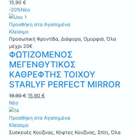
15.90
€
-20%
Νέο
Προσθήκη στα Αγαπημένα
Κλείσιμο
Προσωπική Φροντίδα
,
Διάφορα
,
Ομορφιά
,
Όλα
μέχρι 20€
ΦΩΤΙΖΟΜΕΝΟΣ
ΜΕΓΕΝΘΥΤΙΚΟΣ
ΚΑΘΡΕΦΤΗΣ ΤΟΙΧΟΥ
STARLYF PERFECT MIRROR
Original
Η
19.90
€
15.90
€
price
τρέχουσα
Νέο
was:
τιμή
19.90 €.
είναι:
Προσθήκη στα Αγαπημένα
15.90 €.
Κλείσιμο
Συσκευές Κουζίνας
,
Κόφτες Κουζίνας
,
Σπίτι
,
Όλα