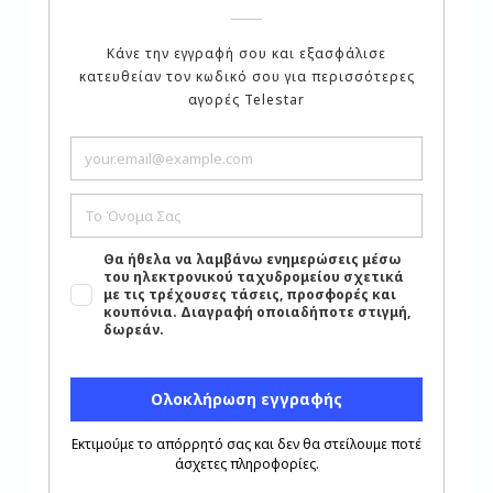
Φιλικό προς το περιβάλλον – χωρίς PFOA,
μόλυβδο και κάδμιο
Βραχίονας ασφάλισης
Υλικό: αλουμίνιο με επίστρωση τιτανίου
Διάμετρος: 26 εκ.
Ύψος: 6,8 εκ.
Χρώμα: κόκκινο μεταλλικό
Μεταφορικά
Κόστος Μεταφορικών Προϊόντος:
5.90
€
Σχετικά προϊόντα
Προσθήκη στα Αγαπημένα
Κλείσιμο
Είδη Σερβιρίσματος
,
Σετ φλυτζάνια τσαγιού 6