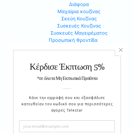
Διάφορα
Μαχαίρια κουζίνας
Σκεύη Κουζίνας
Συσκευές Κουζίνας
Συσκευές Μαγειρέματος
Προσωπική Φροντίδα
Ένδυση
Αδυνάτισμα
Αξεσουάρ
Γυμναστική
Διάφορα
Καλλυντικά
Κοσμήματα
Ομορφιά
Φροντίδα Υγείας
Χόμπυ
Αυτοκίνητο
Είδη Ραπτικής
Μουσική