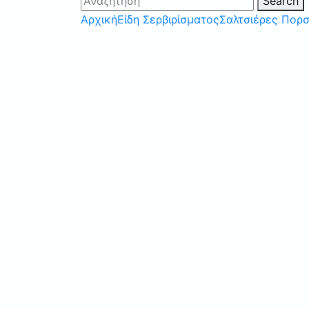
Search
Αρχική
Είδη Σερβιρίσματος
Σαλτσιέρες Πορ