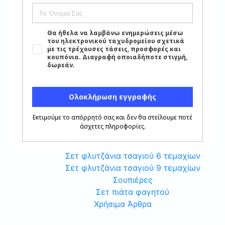
Είδη Σερβιρίσματος
Σετ Πιάτα Πορσελάνης 6 τεμαχίων
Πιατέλες Οβάλ
Σετ Μαχαιροπήρουνα
Σαλτσιέρες Πορσελάνης
Ραβιέρες Πορσελάνης
Σετ Ποτήρια Κρυστάλλινα
Σαλατιέρες Πορσελάνης
Πιατέλες Στρογγυλές
Σετ Σερβιρίσματος Τσαγιού-Καφέ
Σετ μπολάκια πορσελάνης
Σετ φλυτζάνια καφέ 6 τεμαχίων
Σετ φλυτζάνια τσαγιού 6 τεμαχίων
Σετ φλυτζάνια τσαγιού 9 τεμαχίων
Σουπιέρες
Σετ πιάτα φαγητού
Χρήσιμα Άρθρα