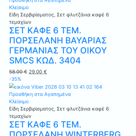
Προσθήκη στα Αγαπημένα
Κλείσιμο
Είδη Σερβιρίσματος
,
Σετ φλυτζάνια καφέ 6
τεμαχίων
ΣΕΤ ΚΑΦΕ 6 ΤΕΜ.
ΠΟΡΣΕΛΑΝΗ ΒΑΥΑΡΙΑΣ
ΓΕΡΜΑΝΙΑΣ ΤΟΥ ΟΙΚΟΥ
SMCS ΚΩΔ. 3404
Original
Η
58.00
€
29.00
€
price
τρέχουσα
-35%
was:
τιμή
58.00 €.
είναι:
Προσθήκη στα Αγαπημένα
29.00 €.
Κλείσιμο
Είδη Σερβιρίσματος
,
Σετ φλυτζάνια καφέ 6
τεμαχίων
ΣΕΤ ΚΑΦΕ 6 ΤΕΜ.
ΠΟΡΣΕΛΑΝΗ WINTERBERG