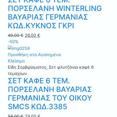
ΠΟΡΣΕΛΑΝΗ WINTERLING
ΒΑΥΑΡΙΑΣ ΓΕΡΜΑΝΙΑΣ
ΚΩΔ.ΚΥΚΝΟΣ ΓΚΡΙ
Original
Η
49.00
€
26.00
€
price
τρέχουσα
-50%
was:
τιμή
49.00 €.
είναι:
Προσθήκη στα Αγαπημένα
26.00 €.
Κλείσιμο
Είδη Σερβιρίσματος
,
Σετ φλυτζάνια καφέ 6
τεμαχίων
ΣΕΤ ΚΑΦΕ 6 ΤΕΜ.
ΠΟΡΣΕΛΑΝΗ ΒΑΥΑΡΙΑΣ
ΓΕΡΜΑΝΙΑΣ ΤΟΥ ΟΙΚΟΥ
SMCS ΚΩΔ.3385
Original
Η
58.00
€
29.00
€