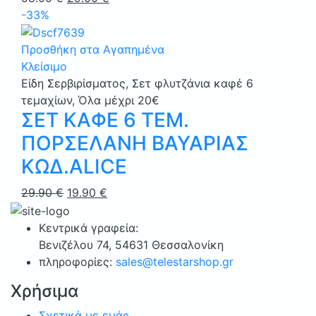
price
τρέχουσα
-33%
was:
τιμή
58.00 €.
είναι:
Προσθήκη στα Αγαπημένα
29.00 €.
Κλείσιμο
Είδη Σερβιρίσματος
,
Σετ φλυτζάνια καφέ 6
τεμαχίων
,
Όλα μέχρι 20€
ΣΕΤ ΚΑΦΕ 6 ΤΕΜ.
ΠΟΡΣΕΛΑΝΗ ΒΑΥΑΡΙΑΣ
ΚΩΔ.ALICE
Original
Η
29.90
€
19.90
€
price
τρέχουσα
was:
τιμή
Κεντρικά γραφεία:
29.90 €.
είναι:
Bενιζέλου 74, 54631 Θεσσαλονίκη
19.90 €.
πληροφορίες:
sales@telestarshop.gr
Χρήσιμα
Σχετικά με εμάς