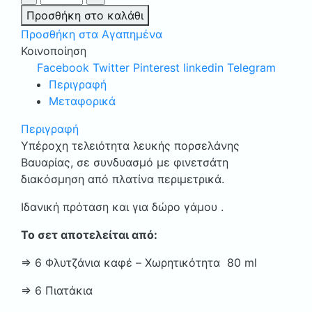
ΚΑΦΕ
Προσθήκη στο καλάθι
6
Προσθήκη στα Αγαπημένα
ΤΕΜ.
Κοινοποίηση
ΠΟΡΣΕΛΑΝΗ
Facebook
Twitter
Pinterest
linkedin
Telegram
ΒΑΥΑΡΙΑΣ
Περιγραφή
ΓΕΡΜΑΝΙΑΣ
Μεταφορικά
ΚΩΔ.1175
PLATIN
Περιγραφή
ποσότητα
Υπέροχη τελειότητα λευκής πορσελάνης
Βαυαρίας, σε συνδυασμό με φινετσάτη
διακόσμηση από πλατίνα περιμετρικά.
Ιδανική πρόταση και για δώρο γάμου .
Το σετ αποτελείται από:
⇒ 6 Φλυτζάνια καφέ – Xωρητικότητα 80 ml
⇒ 6 Πιατάκια