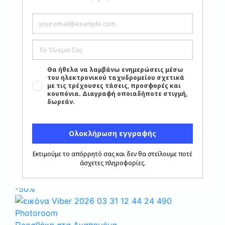
34.00
€
Προσθήκη στα Αγαπημένα
Κλείσιμο
Είδη Σερβιρίσματος
,
Πιατέλες Στρογγυλές
ΠΙΑΤΕΛΑ ΣΤΡΟΓΓΥΛΗ ΜΕ
ΔΙΑΜΕΤΡΟ 30 CM
ΠΟΡΣΕΛΑΝΗ ΒΑΥΑΡΙΑΣ
ΓΕΡΜΑΝΙΑΣ ΚΩΔ.1175
ΧΡΥΣΟ ΕΓΚΡΟΥΣΤΕ
25.00
€
Σχετικά προϊόντα
-50%