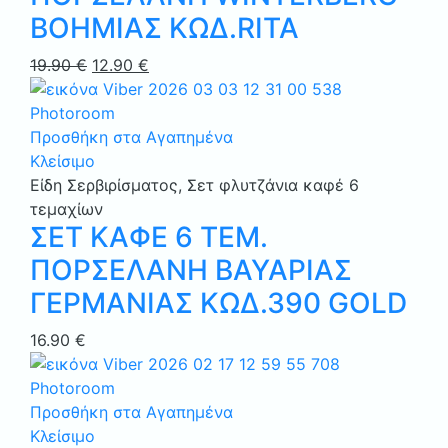
ΒΟΗΜΙΑΣ ΚΩΔ.RITA
Original
Η
19.90
€
12.90
€
price
τρέχουσα
was:
τιμή
19.90 €.
είναι:
Προσθήκη στα Αγαπημένα
12.90 €.
Κλείσιμο
Είδη Σερβιρίσματος
,
Σετ φλυτζάνια καφέ 6
τεμαχίων
ΣΕΤ ΚΑΦΕ 6 ΤΕΜ.
ΠΟΡΣΕΛΑΝΗ ΒΑΥΑΡΙΑΣ
ΓΕΡΜΑΝΙΑΣ ΚΩΔ.390 GOLD
16.90
€
Προσθήκη στα Αγαπημένα
Κλείσιμο