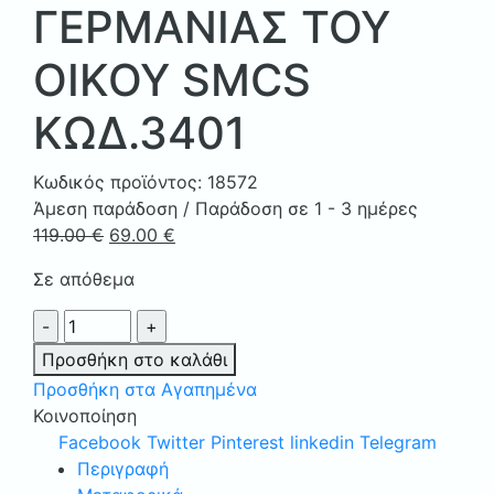
ΓΕΡΜΑΝΙΑΣ ΤΟΥ
ΟΙΚΟΥ SMCS
ΚΩΔ.3401
Κωδικός προϊόντος:
18572
Άμεση παράδοση / Παράδοση σε 1 - 3 ημέρες
Original
Η
119.00
€
69.00
€
price
τρέχουσα
Σε απόθεμα
was:
τιμή
119.00 €.
είναι:
ΣΕΤ
69.00 €.
ΤΣΑΓΙΟΥ
Προσθήκη στο καλάθι
9
Προσθήκη στα Αγαπημένα
ΤΕΜ.
Κοινοποίηση
ΠΟΡΣΕΛΑΝΗ
Facebook
Twitter
Pinterest
linkedin
Telegram
ΒΑΥΑΡΙΑΣ
Περιγραφή
ΓΕΡΜΑΝΙΑΣ