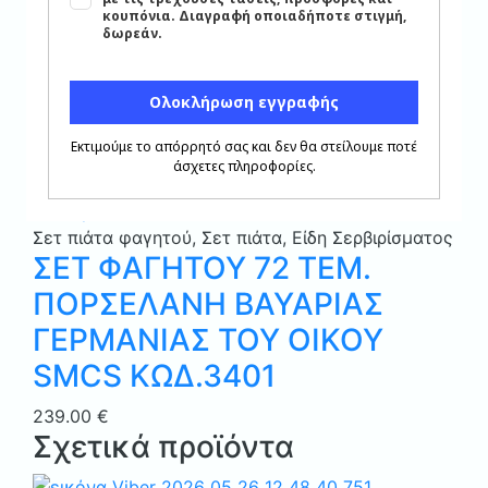
ΠΟΡΣΕΛΑΝΗ ΒΑΥΑΡΙΑΣ
ΓΕΡΜΑΝΙΑΣ ΤΟΥ ΟΙΚΟΥ
SMCS ΚΩΔ.3401
Original
Η
60.00
€
34.00
€
price
τρέχουσα
was:
τιμή
Προσθήκη στα Αγαπημένα
60.00 €.
είναι:
Κλείσιμο
34.00 €.
Σετ πιάτα φαγητού
,
Σετ πιάτα
,
Είδη Σερβιρίσματος
ΣΕΤ ΦΑΓΗΤΟΥ 72 ΤΕΜ.
ΠΟΡΣΕΛΑΝΗ ΒΑΥΑΡΙΑΣ
ΓΕΡΜΑΝΙΑΣ ΤΟΥ ΟΙΚΟΥ
SMCS ΚΩΔ.3401
239.00
€
Σχετικά προϊόντα