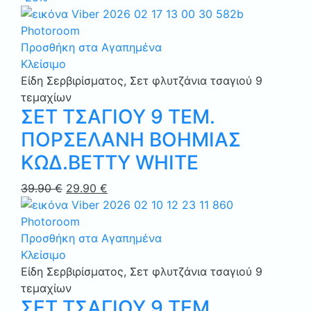
Προσθήκη στα Αγαπημένα
Κλείσιμο
Είδη Σερβιρίσματος
,
Σετ φλυτζάνια τσαγιού 9
τεμαχίων
ΣΕΤ ΤΣΑΓΙΟΥ 9 ΤΕΜ.
ΠΟΡΣΕΛΑΝΗ ΒΟΗΜΙΑΣ
ΚΩΔ.BETTY WHITE
Original
Η
39.90
€
29.90
€
price
τρέχουσα
was:
τιμή
39.90 €.
είναι:
Προσθήκη στα Αγαπημένα
29.90 €.
Κλείσιμο
Είδη Σερβιρίσματος
,
Σετ φλυτζάνια τσαγιού 9
τεμαχίων
ΣΕΤ ΤΣΑΓΙΟΥ 9 ΤΕΜ.