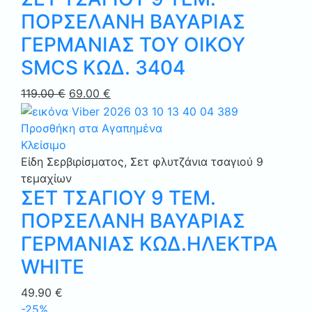
ΠΟΡΣΕΛΑΝΗ ΒΑΥΑΡΙΑΣ
ΓΕΡΜΑΝΙΑΣ ΤΟΥ ΟΙΚΟΥ
SMCS ΚΩΔ. 3404
Original
Η
119.00
€
69.00
€
price
τρέχουσα
was:
τιμή
Προσθήκη στα Αγαπημένα
119.00 €.
είναι:
Κλείσιμο
69.00 €.
Είδη Σερβιρίσματος
,
Σετ φλυτζάνια τσαγιού 9
τεμαχίων
ΣΕΤ ΤΣΑΓΙΟΥ 9 ΤΕΜ.
ΠΟΡΣΕΛΑΝΗ ΒΑΥΑΡΙΑΣ
ΓΕΡΜΑΝΙΑΣ ΚΩΔ.ΗΛΕΚΤΡΑ
WHITE
49.90
€
-25%