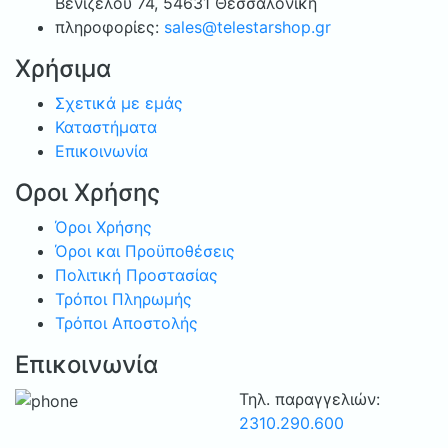
99.00 €.
είναι:
Bενιζέλου 74, 54631 Θεσσαλονίκη
69.00 €.
πληροφορίες:
sales@telestarshop.gr
Χρήσιμα
Σχετικά με εμάς
Καταστήματα
Επικοινωνία
Οροι Χρήσης
Όροι Χρήσης
Όροι και Προϋποθέσεις
Πολιτική Προστασίας
Τρόποι Πληρωμής
Τρόποι Αποστολής
Επικοινωνία
Τηλ. παραγγελιών:
2310.290.600