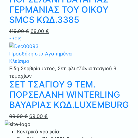
ΓΕΡΜΑΝΙΑΣ ΤΟΥ ΟΙΚΟΥ
SMCS ΚΩΔ.3385
Original
Η
119.00
€
69.00
€
price
τρέχουσα
-30%
was:
τιμή
119.00 €.
είναι:
Προσθήκη στα Αγαπημένα
69.00 €.
Κλείσιμο
Είδη Σερβιρίσματος
,
Σετ φλυτζάνια τσαγιού 9
τεμαχίων
ΣΕΤ ΤΣΑΓΙΟΥ 9 ΤΕΜ.
ΠΟΡΣΕΛΑΝΗ WINTERLING
ΒΑΥΑΡΙΑΣ ΚΩΔ.LUXEMBURG
Original
Η
99.00
€
69.00
€
price
τρέχουσα
was:
τιμή
Κεντρικά γραφεία: