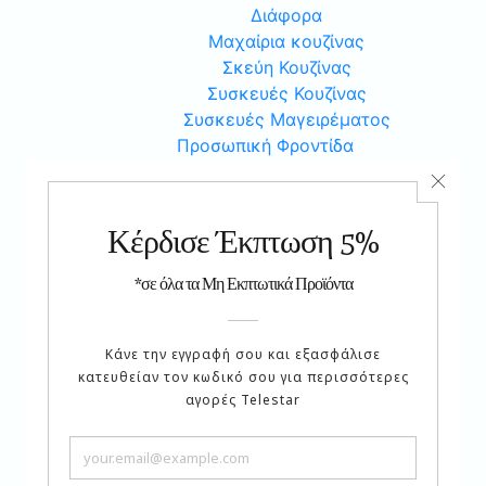
Διάφορα
Μαχαίρια κουζίνας
Σκεύη Κουζίνας
Συσκευές Κουζίνας
Συσκευές Μαγειρέματος
Προσωπική Φροντίδα
Ένδυση
Αδυνάτισμα
Αξεσουάρ
Γυμναστική
Διάφορα
Καλλυντικά
Κοσμήματα
Ομορφιά
Φροντίδα Υγείας
Χόμπυ
Αυτοκίνητο
Είδη Ραπτικής
Μουσική