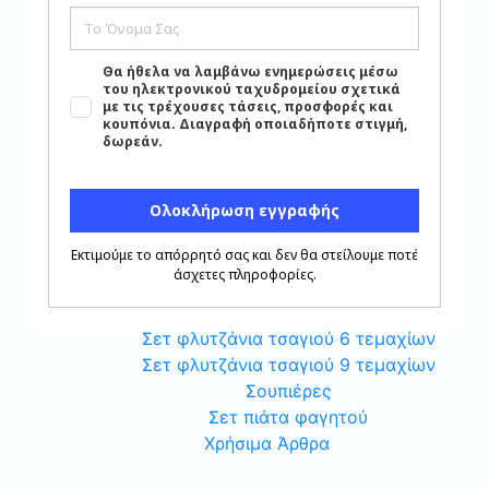
Είδη Σερβιρίσματος
Σετ Πιάτα Πορσελάνης 6 τεμαχίων
Πιατέλες Οβάλ
Σετ Μαχαιροπήρουνα
Σαλτσιέρες Πορσελάνης
Ραβιέρες Πορσελάνης
Σετ Ποτήρια Κρυστάλλινα
Σαλατιέρες Πορσελάνης
Πιατέλες Στρογγυλές
Σετ Σερβιρίσματος Τσαγιού-Καφέ
Σετ μπολάκια πορσελάνης
Σετ φλυτζάνια καφέ 6 τεμαχίων
Σετ φλυτζάνια τσαγιού 6 τεμαχίων
Σετ φλυτζάνια τσαγιού 9 τεμαχίων
Σουπιέρες
Σετ πιάτα φαγητού
Χρήσιμα Άρθρα