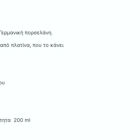
ΒΑΥΑΡΙΑΣ
ΚΩΔ.ISABELLE
PLATIN
ποσότητα
 Γερμανική πορσελάνη.
πό πλατίνα, που το κάνει
ου
ότητα 200 ml