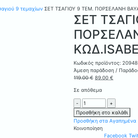
σαγιού 9 τεμαχίων
ΣΕΤ ΤΣΑΓΙΟΥ 9 ΤΕΜ. ΠΟΡΣΕΛΑΝΗ ΒΑΥΑ
ΣΕΤ ΤΣΑΓΙ
ΠΟΡΣΕΛΑΝ
ΚΩΔ.ISABE
Κωδικός προϊόντος:
20948
Άμεση παράδοση / Παράδοσ
Original
Η
119.00
€
89.00
€
price
τρέχουσα
Σε απόθεμα
was:
τιμή
119.00 €.
είναι:
ΣΕΤ
89.00 €.
ΤΣΑΓΙΟΥ
Προσθήκη στο καλάθι
9
Προσθήκη στα Αγαπημένα
ΤΕΜ.
Κοινοποίηση
ΠΟΡΣΕΛΑΝΗ
Facebook
Twit