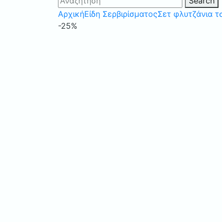
Search
Αρχική
Είδη Σερβιρίσματος
Σετ φλυτζάνια τ
-25%